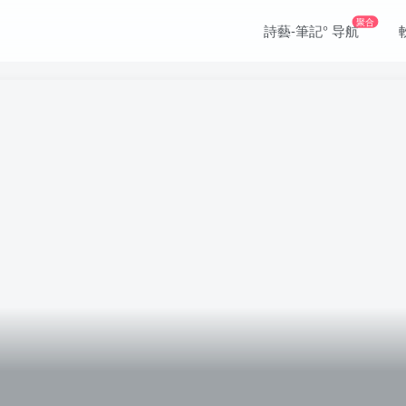
聚合
詩藝-筆記° 导航