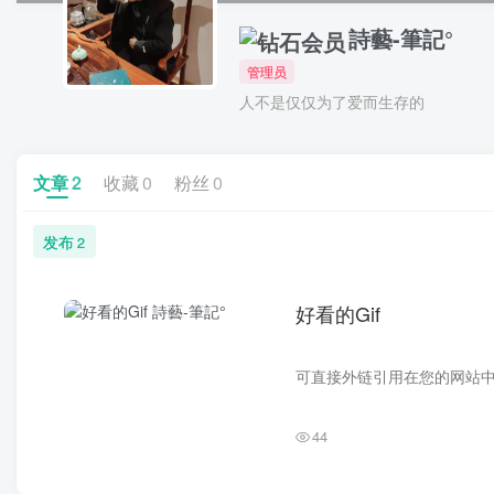
詩藝-筆記°
管理员
人不是仅仅为了爱而生存的
文章
2
收藏
0
粉丝
0
发布
2
好看的Gif
44