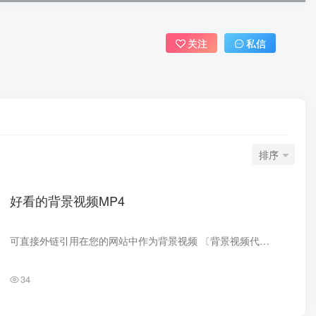
关注
私信
排序
好看的背景视频MP4
可直接外链引用在您的网站中作为背景视频 〔背景视频代码〕*本页mp4文件存储于 🍃薄荷图床 .mp4{width:267px;height:140px;list-style:none;color:#222;text-align:center;float:left;margin:0 ...
34