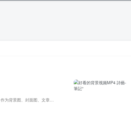
可直接外链引用在您的网站中作为背景图、封面图、文章配图〔背景图代码〕*本页图片存储于 🍃薄荷图床 .gif{width:211px;height:80px;list-style:none;color:#222;text-align:center;float:left;...