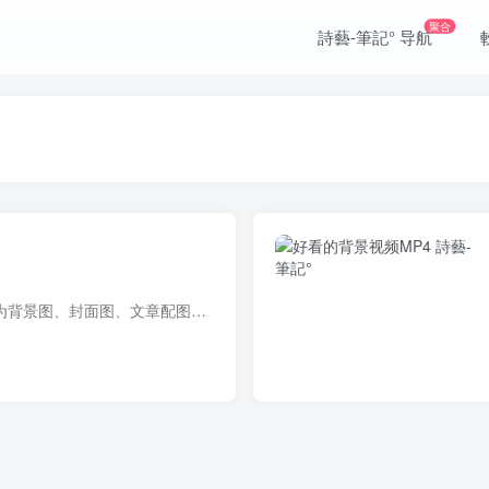
聚合
詩藝-筆記° 导航
可直接外链引用在您的网站中作为背景图、封面图、文章配图〔背景图代码〕*本页图片存储于 🍃薄荷图床 .gif{width:211px;height:80px;list-style:none;color:#222;text-align:center;float:left;...