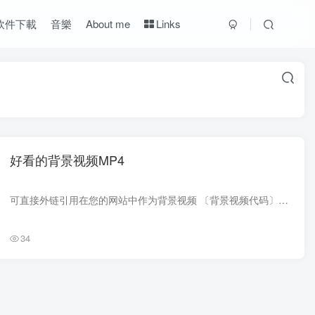
軟件下載
音樂
About me
Links
好看的背景视频MP4
可直接外链引用在您的网站中作为背景视频 〔背景视频代码〕*本页mp4文件存储于 🍃薄荷图床 .mp4{width:267px;height:140px;list-style:none;color:#222;text-align:center;float:left;margin:0 ...
34